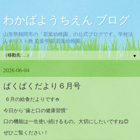
わかばようちえん ブログ
山形県鶴岡市の「若葉幼稚園」の公式ブログです。学校法
人キリスト教 若葉学園 若葉幼稚園
▼
2026-06-04
ぱくぱくだより６月号
６月の給食だよりです🍚
今日から”歯と口の健康習慣”
口の機能は一生使い続けるもの。大切にしたいですね😊
ぜひご覧ください！